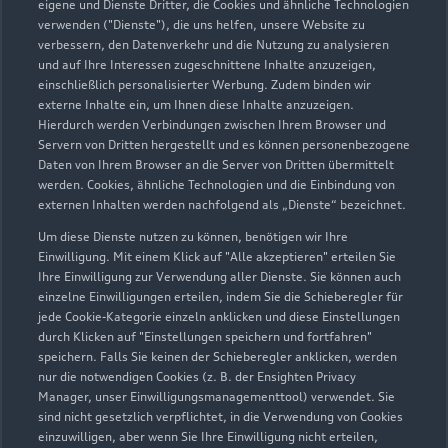
eigene und Dienste Dritter, die Cookies und ähnliche Technologien
Servicepartner
e-tron
verwenden ("Dienste"), die uns helfen, unsere Website zu
verbessern, den Datenverkehr und die Nutzung zu analysieren
und auf Ihre Interessen zugeschnittene Inhalte anzuzeigen,
einschließlich personalisierter Werbung. Zudem binden wir
externe Inhalte ein, um Ihnen diese Inhalte anzuzeigen.
Hierdurch werden Verbindungen zwischen Ihrem Browser und
Servern von Dritten hergestellt und es können personenbezogene
Daten von Ihrem Browser an die Server von Dritten übermittelt
werden. Cookies, ähnliche Technologien und die Einbindung von
externen Inhalten werden nachfolgend als „Dienste“ bezeichnet.
Um diese Dienste nutzen zu können, benötigen wir Ihre
Einwilligung. Mit einem Klick auf "Alle akzeptieren" erteilen Sie
Ihre Einwilligung zur Verwendung aller Dienste. Sie können auch
einzelne Einwilligungen erteilen, indem Sie die Schieberegler für
Münchner Straße 105
jede Cookie-Kategorie einzeln anklicken und diese Einstellungen
durch Klicken auf "Einstellungen speichern und fortfahren"
83607 Holzkirchen
speichern. Falls Sie keinen der Schieberegler anklicken, werden
nur die notwendigen Cookies (z. B. der Ensighten Privacy
08024 1004
Manager, unser Einwilligungsmanagementtool) verwendet. Sie
sind nicht gesetzlich verpflichtet, in die Verwendung von Cookies
einzuwilligen, aber wenn Sie Ihre Einwilligung nicht erteilen,
info@autohaus-fellner.de