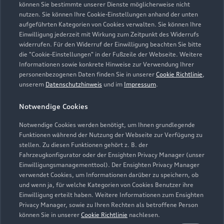
können Sie bestimmte unserer Dienste möglicherweise nicht
nutzen. Sie können Ihre Cookie-Einstellungen anhand der unten
Kontaktdaten herunterladen
aufgeführten Kategorien von Cookies verwalten. Sie können Ihre
Einwilligung jederzeit mit Wirkung zum Zeitpunkt des Widerrufs
widerrufen. Für den Widerruf der Einwilligung beachten Sie bitte
die "Cookie-Einstellungen" in der Fußzeile der Webseite. Weitere
Informationen sowie konkrete Hinweise zur Verwendung Ihrer
Öffnungszeiten
personenbezogenen Daten finden Sie in unserer
Cookie Richtlinie
,
unserem
Datenschutzhinweis
und im
Impressum
.
Service
Notwendige Cookies
Geschlossen
,
öffnet am
Montag 07:30
Notwendige Cookies werden benötigt, um Ihnen grundlegende
Funktionen während der Nutzung der Webseite zur Verfügung zu
Teile- & Zubehörverkauf
stellen. Zu diesen Funktionen gehört z. B. der
Fahrzeugkonfigurator oder der Ensighten Privacy Manager (unser
Geschlossen
,
öffnet am
Montag 07:30
Einwilligungsmanagementtool). Der Ensighten Privacy Manager
verwendet Cookies, um Informationen darüber zu speichern, ob
und wenn ja, für welche Kategorien von Cookies Benutzer ihre
Einwilligung erteilt haben. Weitere Informationen zum Ensighten
Privacy Manager, sowie zu Ihren Rechten als betroffene Person
können Sie in unserer
Cookie Richtlinie
nachlesen.