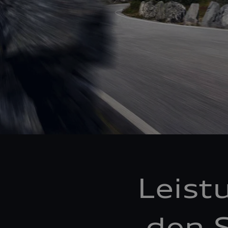
Leist
den S