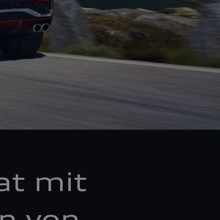
at mit
en von